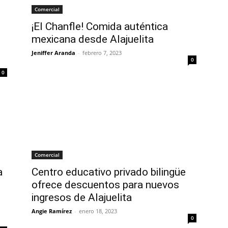
Comercial
¡El Chanfle! Comida auténtica
mexicana desde Alajuelita
Jeniffer Aranda
-
febrero 7, 2023
0
0
Comercial
a
Centro educativo privado bilingüe
ofrece descuentos para nuevos
ingresos de Alajuelita
Angie Ramírez
-
enero 18, 2023
0