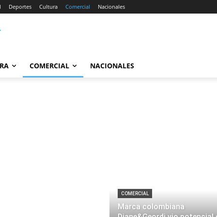
d
Deportes
Cultura
Comercial
Nacionales
RA
COMERCIAL
NACIONALES
COMERCIAL
Marca colombiana
Diane&Geordi vio potencial 