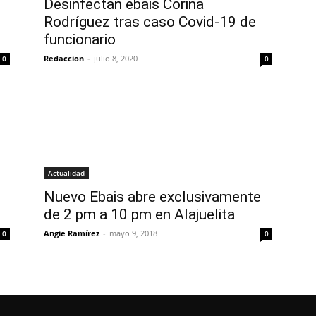
Desinfectan ebais Corina
Rodríguez tras caso Covid-19 de
funcionario
Redaccion
-
julio 8, 2020
0
0
Actualidad
Nuevo Ebais abre exclusivamente
de 2 pm a 10 pm en Alajuelita
Angie Ramírez
-
mayo 9, 2018
0
0