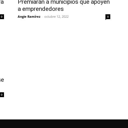
ra
Premiarán a municipios que apoyen
a emprendedores
Angie Ramírez
-
octubre 12, 2022
0
0
se
0