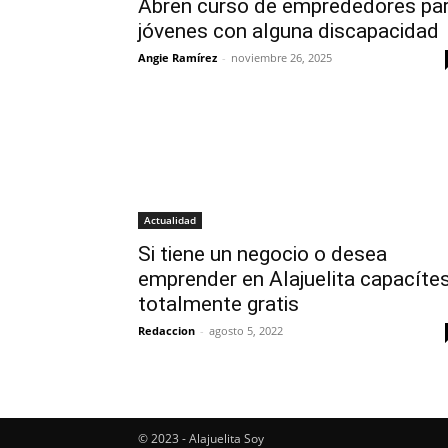
Abren curso de emprededores pa
jóvenes con alguna discapacidad
Angie Ramírez
-
noviembre 26, 2025
Actualidad
Si tiene un negocio o desea
emprender en Alajuelita capacíte
totalmente gratis
Redaccion
-
agosto 5, 2022
© 2023 - Alajuelita Soy