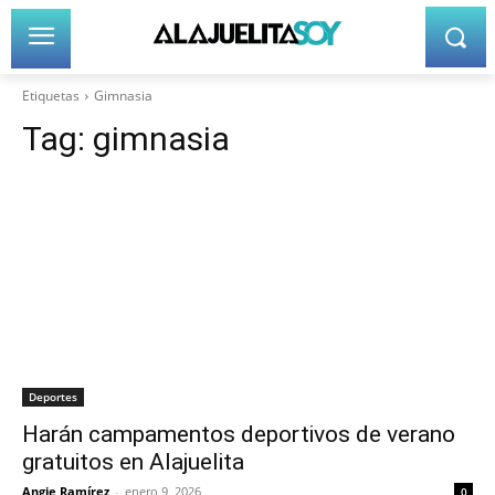
Etiquetas
Gimnasia
Tag:
gimnasia
Deportes
Harán campamentos deportivos de verano
gratuitos en Alajuelita
Angie Ramírez
-
enero 9, 2026
0