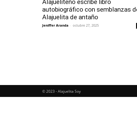
Alajueliteño escribe libro
autobiográfico con semblanzas d
Alajuelita de antaño
Jeniffer Aranda
-
octubre 27, 2025
© 2023 - Alajuelita Soy