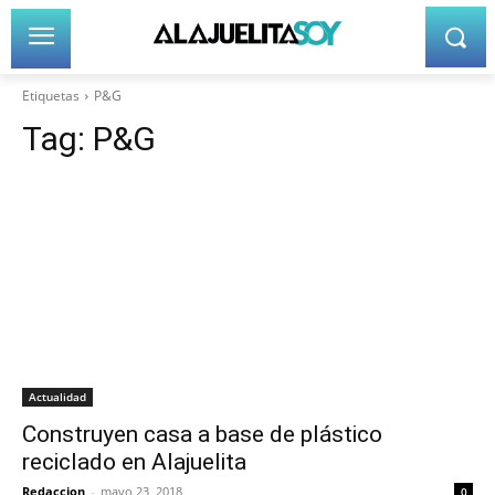
Etiquetas
P&G
Tag:
P&G
Actualidad
Construyen casa a base de plástico
reciclado en Alajuelita
Redaccion
-
mayo 23, 2018
0