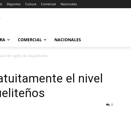
ad
Deportes
Cultura
Comercial
Nacionales
RA
COMERCIAL
NACIONALES
ivel de inglés de alajueliteños
atuitamente el nivel
ueliteños
0