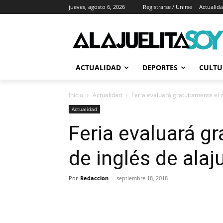
jueves, agosto 6, 2026
Registrarse / Unirse
Actualid
ACTUALIDAD
DEPORTES
CULTU
Inicio
Actualidad
Feria evaluará gratuitamente el n
Actualidad
Feria evaluará gr
de inglés de alaj
Por
Redaccion
-
septiembre 18, 2018