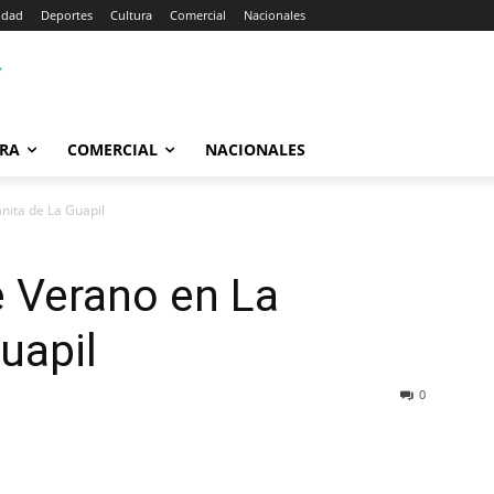
idad
Deportes
Cultura
Comercial
Nacionales
RA
COMERCIAL
NACIONALES
nita de La Guapil
e Verano en La
uapil
0