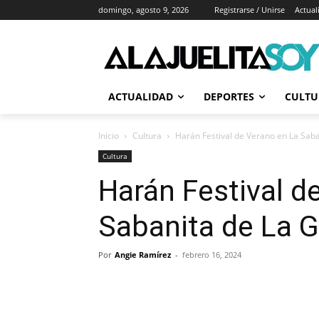
domingo, agosto 9, 2026
Registrarse / Unirse
Actual
ACTUALIDAD
DEPORTES
CULTU
Inicio
Cultura
Harán Festival de Verano en La Saba
Cultura
Harán Festival d
Sabanita de La G
Por
Angie Ramírez
-
febrero 16, 2024