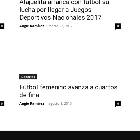
Alajuelita arranca con fútbol su
lucha por llegar a Juegos
Deportivos Nacionales 2017
Angie Ramírez
-
marzo 22, 2017
0
0
Deportes
Fútbol femenino avanza a cuartos
de final
Angie Ramírez
-
agosto 1, 2016
0
0