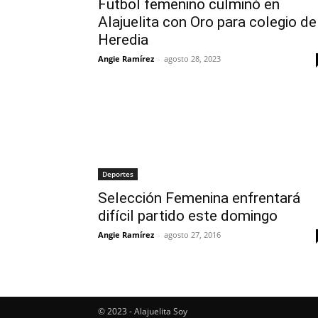
Futbol femenino culminó en
Alajuelita con Oro para colegio de
Heredia
Angie Ramírez
-
agosto 28, 2023
Deportes
Selección Femenina enfrentará
difícil partido este domingo
Angie Ramírez
-
agosto 27, 2016
© 2023 - Alajuelita Soy