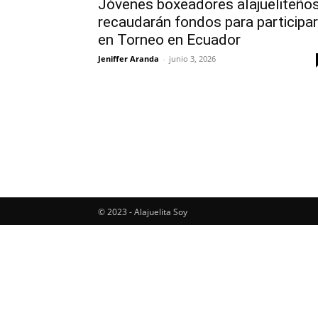
Jóvenes boxeadores alajueliteño
recaudarán fondos para participar
en Torneo en Ecuador
Jeniffer Aranda
-
junio 3, 2026
© 2023 - Alajuelita Soy