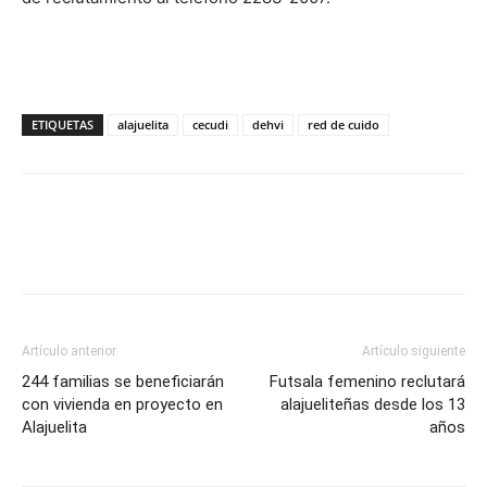
ETIQUETAS
alajuelita
cecudi
dehvi
red de cuido
Artículo anterior
Artículo siguiente
244 familias se beneficiarán
Futsala femenino reclutará
con vivienda en proyecto en
alajueliteñas desde los 13
Alajuelita
años