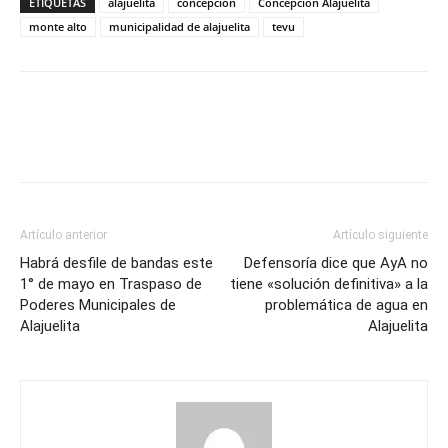
ETIQUETAS
alajuelita
concepción
Concepción Alajuelita
monte alto
municipalidad de alajuelita
tevu
Artículo anterior
Artículo siguiente
Habrá desfile de bandas este
Defensoría dice que AyA no
1° de mayo en Traspaso de
tiene «solución definitiva» a la
Poderes Municipales de
problemática de agua en
Alajuelita
Alajuelita