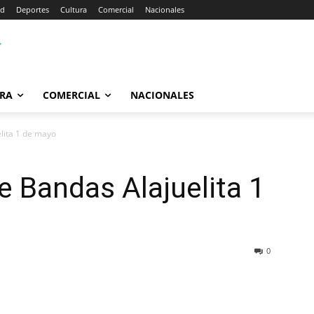
ad
Deportes
Cultura
Comercial
Nacionales
RA
COMERCIAL
NACIONALES
elita 1 de mayo
de Bandas Alajuelita 1
0