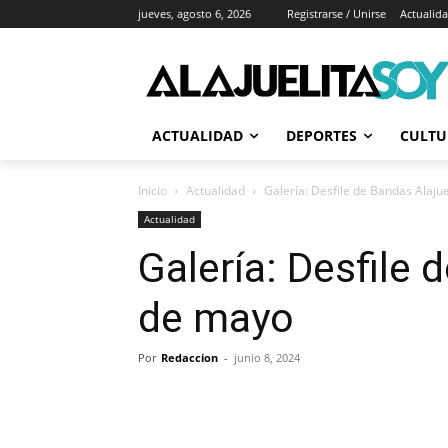
jueves, agosto 6, 2026
Registrarse / Unirse
Actualid
ACTUALIDAD
DEPORTES
CULTU
Inicio
Actualidad
Galería: Desfile de Bandas Alaju
Actualidad
Galería: Desfile 
de mayo
Por
Redaccion
-
junio 8, 2024