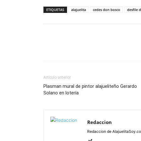
ETIQUETAS
alajuelita
cedes don bosco
desfile 
Artículo anterior
Plasman mural de pintor alajueliteño Gerardo
Solano en lotería
Redaccion
Redaccion de AlajuelitaSoy.c