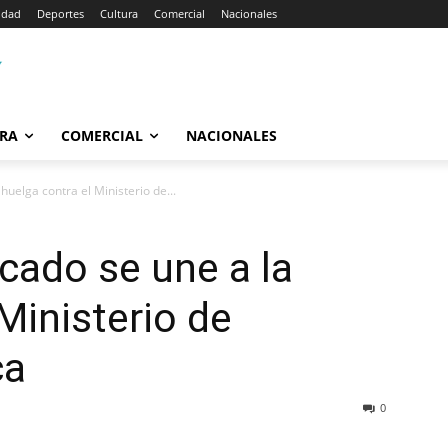
idad
Deportes
Cultura
Comercial
Nacionales
RA
COMERCIAL
NACIONALES
huelga contra el Ministerio de...
cado se une a la
Ministerio de
ca
0