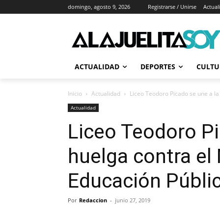
domingo, agosto 9, 2026
Registrarse / Unirse
Actual
ACTUALIDAD
DEPORTES
CULTU
Inicio
Actualidad
Liceo Teodoro Picado se une a la 
Actualidad
Liceo Teodoro Pi
huelga contra el 
Educación Públi
Por
Redaccion
-
junio 27, 2019