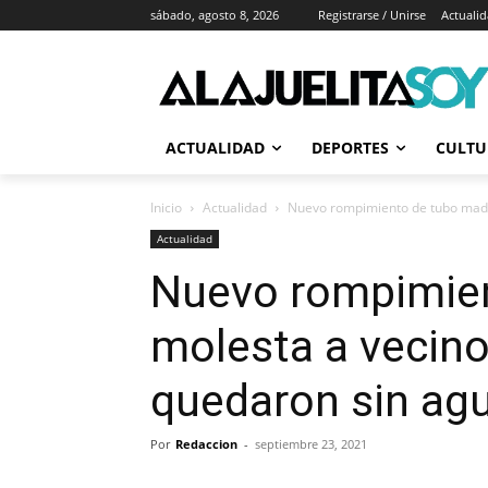
sábado, agosto 8, 2026
Registrarse / Unirse
Actuali
ACTUALIDAD
DEPORTES
CULTU
Inicio
Actualidad
Nuevo rompimiento de tubo madre
Actualidad
Nuevo rompimie
molesta a vecino
quedaron sin ag
Por
Redaccion
-
septiembre 23, 2021