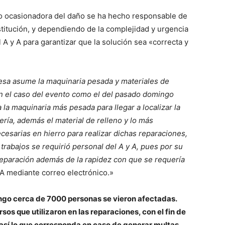
mo ocasionadora del daño se ha hecho responsable de
nstitución, y dependiendo de la complejidad y urgencia
 A y A para garantizar que la solución sea «correcta y
esa asume la maquinaria pesada y materiales de
en el caso del evento como el del pasado domingo
la maquinaria más pesada para llegar a localizar la
ría, además el material de relleno y lo más
cesarias en hierro para realizar dichas reparaciones,
trabajos se requirió personal del A y A, pues por su
 reparación además de la rapidez con que se requería
y A mediante correo electrónico.»
ingo cerca de 7000 personas se vieron afectadas.
sos que utilizaron en las reparaciones, con el fin de
 así lo que corresponda en caso de generar multas