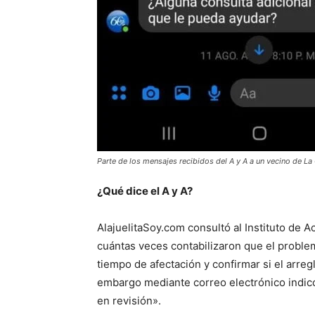
Parte de los mensajes recibidos del A y A a un vecino de La
¿Qué dice el A y A?
AlajuelitaSoy.com consultó al Instituto de A
cuántas veces contabilizaron que el proble
tiempo de afectación y confirmar si el arreg
embargo mediante correo electrónico indic
en revisión».