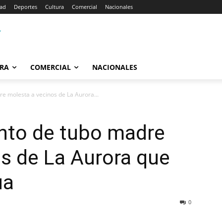
dad
Deportes
Cultura
Comercial
Nacionales
RA
COMERCIAL
NACIONALES
 molesta a vecinos de La Aurora...
nto de tubo madre
s de La Aurora que
ua
0