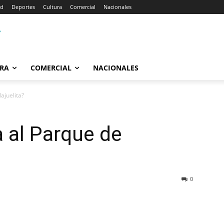
ad
Deportes
Cultura
Comercial
Nacionales
RA
COMERCIAL
NACIONALES
ajuelita?
a al Parque de
0