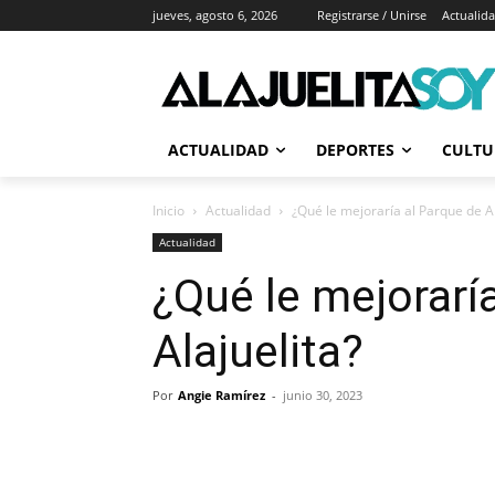
jueves, agosto 6, 2026
Registrarse / Unirse
Actualid
ACTUALIDAD
DEPORTES
CULTU
Inicio
Actualidad
¿Qué le mejoraría al Parque de Al
Actualidad
¿Qué le mejorarí
Alajuelita?
Por
Angie Ramírez
-
junio 30, 2023