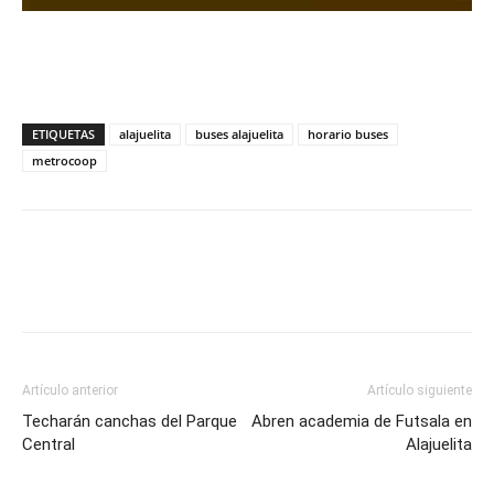
ETIQUETAS
alajuelita
buses alajuelita
horario buses
metrocoop
Artículo anterior
Artículo siguiente
Techarán canchas del Parque
Abren academia de Futsala en
Central
Alajuelita