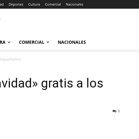
dad
Deportes
Cultura
Comercial
Nacionales
RA
COMERCIAL
NACIONALES
alajueliteños
vidad» gratis a los
0