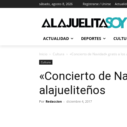
sábado, agosto 8, 2026
Registrarse / Unirse
Actuali
ACTUALIDAD
DEPORTES
CULTU
Inicio
Cultura
«Concierto de Navidad» gratis a los 
Cultura
«Concierto de Na
alajueliteños
Por
Redaccion
-
diciembre 4, 2017