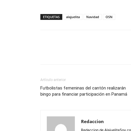
ETIQUETAS
alajuelita
Navidad
OSN
Artículo anterior
Futbolistas femeninas del cantón realizarán
bingo para financiar participación en Panamá
Redaccion
Redaccion de AlajuelitaSoy.c