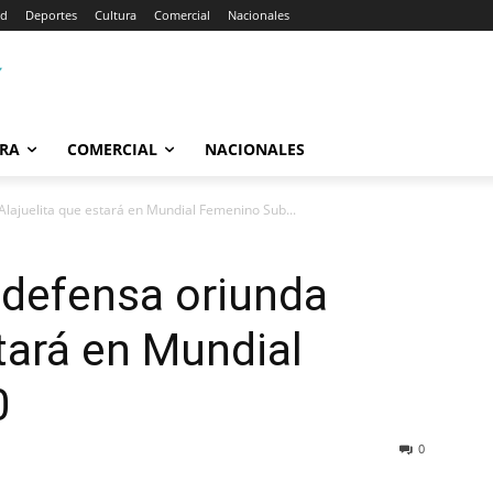
ad
Deportes
Cultura
Comercial
Nacionales
RA
COMERCIAL
NACIONALES
Alajuelita que estará en Mundial Femenino Sub...
 defensa oriunda
stará en Mundial
0
0