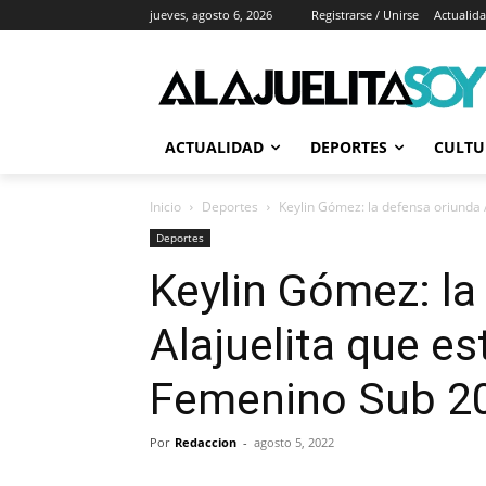
jueves, agosto 6, 2026
Registrarse / Unirse
Actualid
ACTUALIDAD
DEPORTES
CULTU
Inicio
Deportes
Keylin Gómez: la defensa oriunda 
Deportes
Keylin Gómez: la
Alajuelita que e
Femenino Sub 2
Por
Redaccion
-
agosto 5, 2022